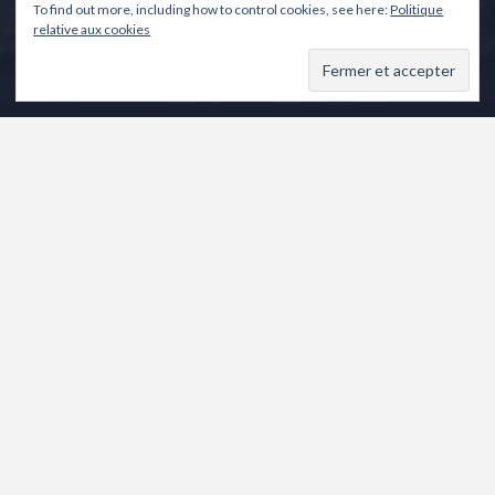
To find out more, including how to control cookies, see here:
Politique
relative aux cookies
Il est encore temps de vous présenter tous nos vœux de
meilleure année et de très bonne santé, souhaitant que
nous puissions partager des moments de théâtre dont
les 1ers seront à n’en pas douter emplis d’émotion et de
joie.
Le 1er ministre l’a annoncé hier: « pas de réouverture de
salle de spectacle avant février ».
Donc les représentations des 30 et 31 janvier de » Aux
1ères loges » sont une nouvelle fois reportées.
Nous vous aviserons des dates prévues en fonction du
calendrier que couvre-feu et/ou confinement, dont